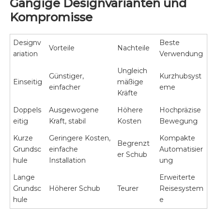
Gängige Designvarianten und
Kompromisse
Designv
Beste
Vorteile
Nachteile
ariation
Verwendung
Ungleich
Günstiger,
Kurzhubsyst
Einseitig
mäßige
einfacher
eme
Kräfte
Doppels
Ausgewogene
Höhere
Hochpräzise
eitig
Kraft, stabil
Kosten
Bewegung
Kurze
Geringere Kosten,
Kompakte
Begrenzt
Grundsc
einfache
Automatisier
er Schub
hule
Installation
ung
Lange
Erweiterte
Grundsc
Höherer Schub
Teurer
Reisesystem
hule
e