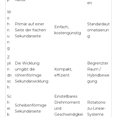
en
W
o
h
Primär auf einer
Standardaut
Einfach,
n
Seite der flachen
omatisierun
kostengünstig
u
Sekundärseite
g
n
g
Z
yli
Die Wicklung
Begrenzter
n
umgibt die
Kompakt,
Raum /
dri
röhrenförmige
effizient
Hybridbewe
sc
Sekundärwicklung
gung
h
Sc
Einstellbares
h
Drehmoment
Rotations-
Scheibenförmige
ei
und
zu-Linear-
Sekundärseite
b
Geschwindigkei
Systeme