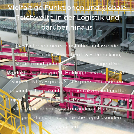
Vielfältige Funktionen und globale
Reichweite in der Logistik und
darüber hinaus
Das Unternehmen verfügt über umfassende
Funktionen in den Bereichen F & E, Produktion,
Vertrieb und technische Dienstleistungen.Die
Produkte werden von SF Holding, China Post, JD, VIP
Shop, YUNDA Express, STO Express und anderen
bekannten Logistikunternehmen akzeptiert und für
Projekte verwendet.Gleichzeitig werden die Produkte
des Unternehmens auch in anderen Branchen
eingesetzt und an ausländische Logistikkunden
exportiert