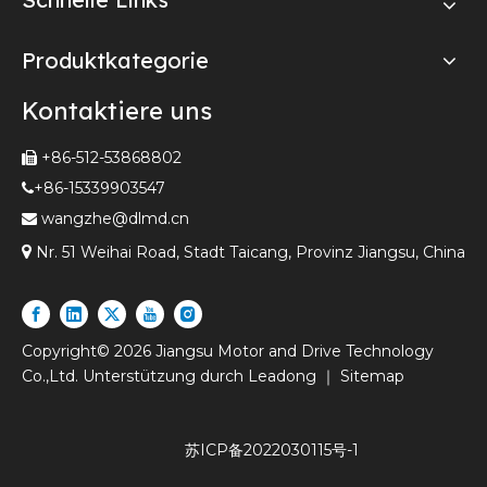
Produktkategorie
Kontaktiere uns
+86-512-53868802

+86-15339903547

wangzhe@dlmd.cn


Nr. 51 Weihai Road, Stadt Taicang, Provinz Jiangsu, China
Copyright©
2026
Jiangsu Motor and Drive Technology
Co.,Ltd. Unterstützung durch
Leadong
｜
Sitemap
苏ICP备2022030115号-1