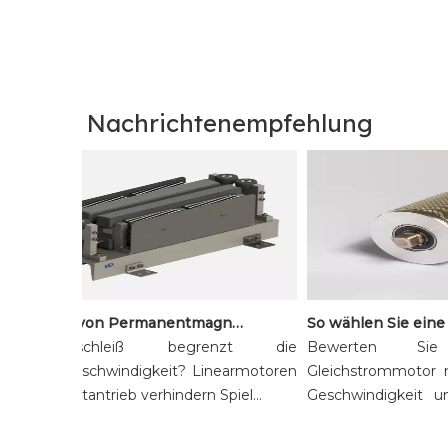
Nachrichtenempfehlung
Vorteile von Permanentmagnet-Linearmotoren für Hochgeschwindigkeitssortiersysteme
Bandverschleiß begrenzt die
Bewerten Sie
Sortiergeschwindigkeit? Linearmotoren
Gleichstrommotor n
mit Direktantrieb verhindern Spiel...
Geschwindigkeit und
Verme...