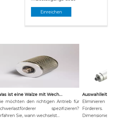
Einreichen
Was ist eine Walze mit Wechselstrommotor und wann sollten Sie eine verwenden?
e möchten den richtigen Antrieb für
Eliminieren Sie Ausfa
hwerlastförderer spezifizieren?
Förderers. Wichtiger 
ahren Sie, wann wechselst...
Dimensionierung von Walz