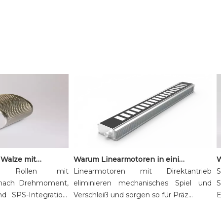
So wählen Sie eine Walze mit Gleichstrommotor für die Sortier- und Förderautomatisierung aus
Warum Linearmotoren in einigen Systemen die mechanische Übertragung ersetzen
 Rollen mit
Linearmotoren mit Direktantrieb
Si
ach Drehmoment,
eliminieren mechanisches Spiel und
Sc
 SPS-Integration.
Verschleiß und sorgen so für Präz...
Erf