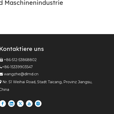
nd Maschinenindustrie
Kontaktiere uns
+86-512-53868802

+86-15339903547

wangzhe@dlmd.cn


Nr. 51 Weihai Road, Stadt Taicang, Provinz Jiangsu,
China