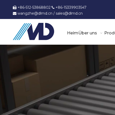
+86-512-53868802
+86-15339903547


wangzhe@dlmd.cn
/
sales@dlmd.c
n

Heim
Über uns
Prod