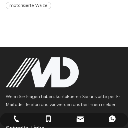
motorisierte Walze
Wenn Sie Fragen haben, kontaktieren Sie uns bitte per E-
Mail oder Telefon und wir werden uns bei Ihnen melden.
+86-512-53980061
+86-15026701859
15026701859
lw@dlmd.cn
Schnelle Links