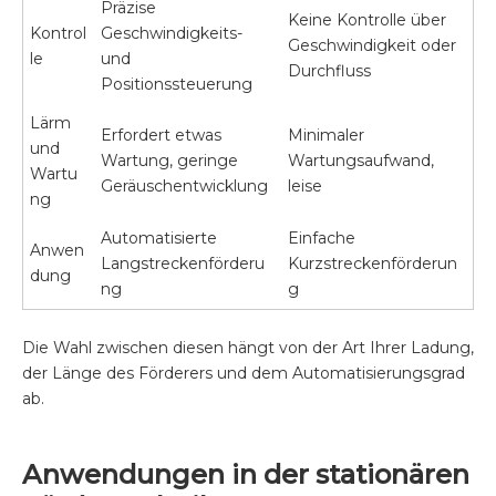
Präzise
Keine Kontrolle über
Kontrol
Geschwindigkeits-
Geschwindigkeit oder
le
und
Durchfluss
Positionssteuerung
Lärm
Erfordert etwas
Minimaler
und
Wartung, geringe
Wartungsaufwand,
Wartu
Geräuschentwicklung
leise
ng
Automatisierte
Einfache
Anwen
Langstreckenförderu
Kurzstreckenförderun
dung
ng
g
Die Wahl zwischen diesen hängt von der Art Ihrer Ladung,
der Länge des Förderers und dem Automatisierungsgrad
ab.
Anwendungen in der stationären