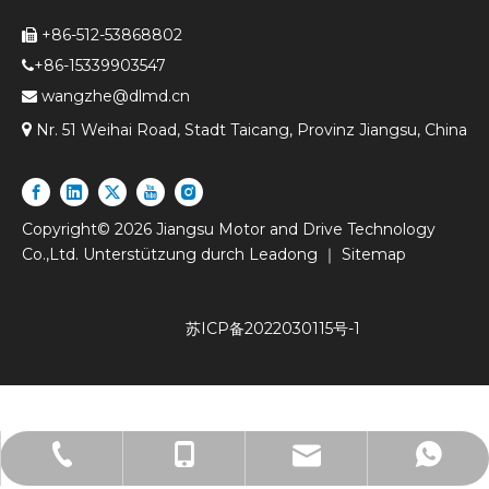
+86-512-53868802

+86-15339903547

wangzhe@dlmd.cn


Nr. 51 Weihai Road, Stadt Taicang, Provinz Jiangsu, China
Copyright©
2026
Jiangsu Motor and Drive Technology
Co.,Ltd. Unterstützung durch
Leadong
｜
Sitemap
苏ICP备2022030115号-1
+86-512-53980061
+86-15026701859
15026701859
lw@dlmd.cn