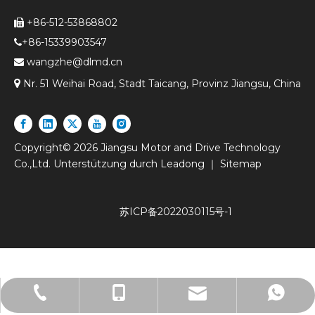
+86-512-53868802

+86-15339903547

wangzhe@dlmd.cn


Nr. 51 Weihai Road, Stadt Taicang, Provinz Jiangsu, China
Copyright©
2026
Jiangsu Motor and Drive Technology
Co.,Ltd. Unterstützung durch
Leadong
｜
Sitemap
苏ICP备2022030115号-1
+86-512-53980061
+86-15026701859
15026701859
lw@dlmd.cn