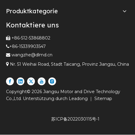
Produktkategorie
Kontaktiere uns
+86-512-53868802

+86-15339903547

wangzhe@dlmd.cn


Nr. 51 Weihai Road, Stadt Taicang, Provinz Jiangsu, China
Copyright©
2026
Jiangsu Motor and Drive Technology
Co.,Ltd. Unterstützung durch
Leadong
｜
Sitemap
苏ICP备2022030115号-1