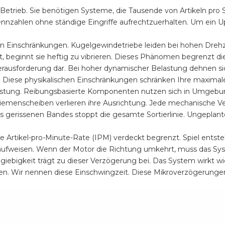
 Betrieb. Sie benötigen Systeme, die Tausende von Artikeln pro
nzahlen ohne ständige Eingriffe aufrechtzuerhalten. Um ein Up
Einschränkungen. Kugelgewindetriebe leiden bei hohen Drehzah
, beginnt sie heftig zu vibrieren. Dieses Phänomen begrenzt di
erausforderung dar. Bei hoher dynamischer Belastung dehnen sic
ese physikalischen Einschränkungen schränken Ihre maximale
stung. Reibungsbasierte Komponenten nutzen sich in Umgebung
. Riemenscheiben verlieren ihre Ausrichtung. Jede mechanische
gerissenen Bandes stoppt die gesamte Sortierlinie. Ungeplante 
e Artikel-pro-Minute-Rate (IPM) verdeckt begrenzt. Spiel entst
fweisen. Wenn der Motor die Richtung umkehrt, muss das Syst
ebigkeit trägt zu dieser Verzögerung bei. Das System wirkt wie e
ieren. Wir nennen diese Einschwingzeit. Diese Mikroverzögerunge