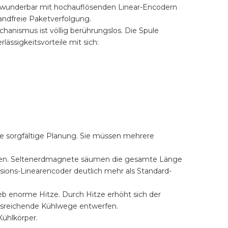
ch wunderbar mit hochauflösenden Linear-Encodern
wandfreie Paketverfolgung.
hanismus ist völlig berührungslos. Die Spule
ssigkeitsvorteile mit sich:
ine sorgfältige Planung. Sie müssen mehrere
tionen. Seltenerdmagnete säumen die gesamte Länge
sions-Linearencoder deutlich mehr als Standard-
b enorme Hitze. Durch Hitze erhöht sich der
ausreichende Kühlwege entwerfen.
Kühlkörper.