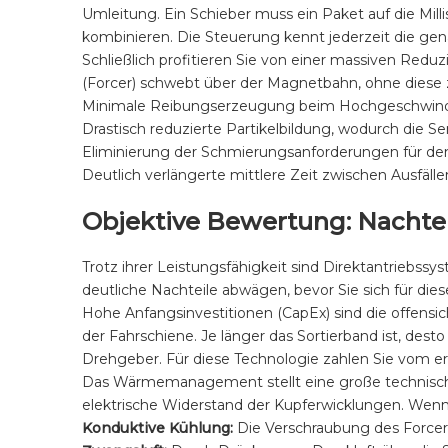
Umleitung. Ein Schieber muss ein Paket auf die Mi
kombinieren. Die Steuerung kennt jederzeit die gena
Schließlich profitieren Sie von einer massiven Redu
(Forcer) schwebt über der Magnetbahn, ohne diese z
Minimale Reibungserzeugung beim Hochgeschwindi
Drastisch reduzierte Partikelbildung, wodurch die S
Eliminierung der Schmierungsanforderungen für d
Deutlich verlängerte mittlere Zeit zwischen Ausfällen 
Objektive Bewertung: Nachte
Trotz ihrer Leistungsfähigkeit sind Direktantriebss
deutliche Nachteile abwägen, bevor Sie sich für die
Hohe Anfangsinvestitionen (CapEx) sind die offens
der Fahrschiene. Je länger das Sortierband ist, de
Drehgeber. Für diese Technologie zahlen Sie vom er
Das Wärmemanagement stellt eine große technische
elektrische Widerstand der Kupferwicklungen. Wenn 
Konduktive Kühlung:
Die Verschraubung des Forcers