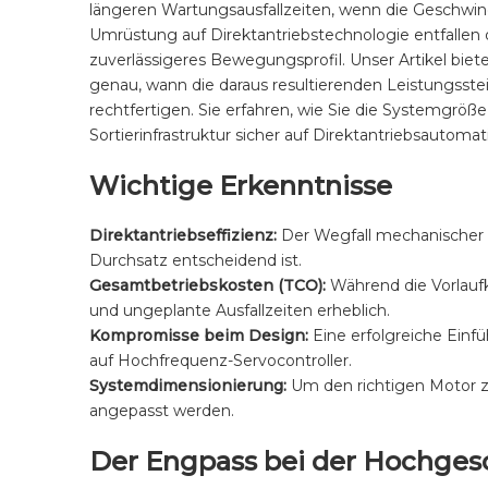
längeren Wartungsausfallzeiten, wenn die Geschwind
Umrüstung auf Direktantriebstechnologie entfallen
zuverlässigeres Bewegungsprofil. Unser Artikel biet
genau, wann die daraus resultierenden Leistungsst
rechtfertigen. Sie erfahren, wie Sie die Systemgr
Sortierinfrastruktur sicher auf Direktantriebsautoma
Wichtige Erkenntnisse
Direktantriebseffizienz:
Der Wegfall mechanischer V
Durchsatz entscheidend ist.
Gesamtbetriebskosten (TCO):
Während die Vorlaufk
und ungeplante Ausfallzeiten erheblich.
Kompromisse beim Design:
Eine erfolgreiche Einf
auf Hochfrequenz-Servocontroller.
Systemdimensionierung:
Um den richtigen Motor zu
angepasst werden.
Der Engpass bei der Hochges