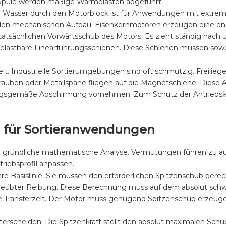
 Spule werden mäßige Wärmelasten abgeführt.
m Wasser durch den Motorblock ist für Anwendungen mit extre
den mechanischen Aufbau. Eisenkernmotoren erzeugen eine en
tatsächlichen Vorwärtsschub des Motors. Es zieht ständig nach
elastbare Linearführungsschienen. Diese Schienen müssen sowoh
eit. Industrielle Sortierumgebungen sind oft schmutzig. Freil
auben oder Metallspäne fliegen auf die Magnetschiene. Diese 
ungsgemäße Abschirmung vornehmen. Zum Schutz der Antriebsk
n für Sortieranwendungen
ine gründliche mathematische Analyse. Vermutungen führen zu aus
riebsprofil anpassen.
re Basislinie. Sie müssen den erforderlichen Spitzenschub berec
geübter Reibung. Diese Berechnung muss auf dem absolut schwers
che Transferzeit. Der Motor muss genügend Spitzenschub erzeuge
terscheiden. Die Spitzenkraft stellt den absolut maximalen Schu