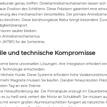
llisekunde genau treffen. Direktantriebsmechanismen lassen si
ue Position des Schlittens. Diese Präzision garantiert eine ein
zierung des mechanischen Verschleißes. Der primäre Antriebsmec
u berühren. Diese berührungslose Natur bringt besondere Zuverlä
gkeitstransport.
ensoren sauber bleiben.
en Antriebsmechanismus.
(MTBF) für die Sortierlinie.
ile und technische Kompromisse
ysteme keine universellen Lösungen. Ihre Integration erfordert e
se Technologie entscheiden.
ichtlichste Hürde. Diese Systeme erfordern hohe Vorabinvesti
sto mehr Magnete müssen Sie kaufen. Darüber hinaus kosten Präzi
sten Tag an eine Prämie.
 Herausforderung dar. Die Primärspule erzeugt im Dauerbetrie
es zu heiß wird, verliert der Motor an Schubkraft. Sie müssen 
 mit einem großen Aluminiumschlitten fungiert als natürlicher 