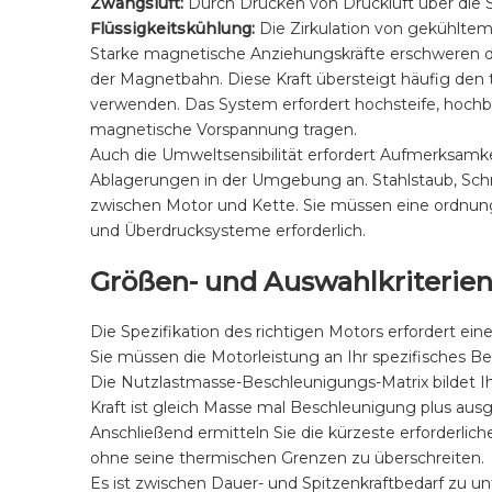
Zwangsluft:
Durch Drücken von Druckluft über die
Flüssigkeitskühlung:
Die Zirkulation von gekühlte
Starke magnetische Anziehungskräfte erschweren 
der Magnetbahn. Diese Kraft übersteigt häufig den 
verwenden. Das System erfordert hochsteife, hochb
magnetische Vorspannung tragen.
Auch die Umweltsensibilität erfordert Aufmerksamk
Ablagerungen in der Umgebung an. Stahlstaub, Schr
zwischen Motor und Kette. Sie müssen eine ordn
und Überdrucksysteme erforderlich.
Größen- und Auswahlkriterie
Die Spezifikation des richtigen Motors erfordert e
Sie müssen die Motorleistung an Ihr spezifisches Bet
Die Nutzlastmasse-Beschleunigungs-Matrix bildet Ih
Kraft ist gleich Masse mal Beschleunigung plus aus
Anschließend ermitteln Sie die kürzeste erforderli
ohne seine thermischen Grenzen zu überschreiten.
Es ist zwischen Dauer- und Spitzenkraftbedarf zu un