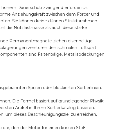
m hohem Dauerschub zwingend erforderlich.
orme Anziehungskraft zwischen dem Forcer und
 unten. Sie können keine dünnen Strukturrahmen
l die Nutzlastmasse als auch diese starke
iegende Permanentmagnete ziehen eisenhaltige
Ablagerungen zerstören den schmalen Luftspalt
omponenten sind Faltenbälge, Metallabdeckungen
gebrannten Spulen oder blockierten Sortierlinien.
hnen. Die Formel basiert auf grundlegender Physik:
ten Artikel in Ihrem Sortierkatalog basieren.
n, um dieses Beschleunigungsziel zu erreichen,
b dar, den der Motor für einen kurzen Stoß