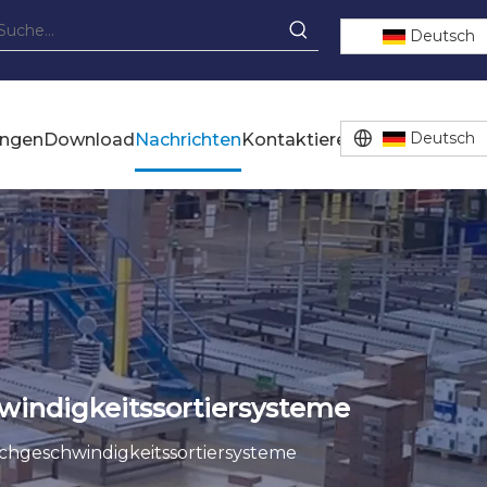
Deutsch
Deutsch
ungen
Download
Nachrichten
Kontaktiere uns
indigkeitssortiersysteme
hgeschwindigkeitssortiersysteme