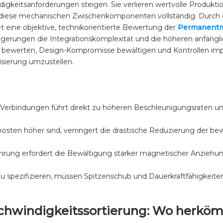
igkeitsanforderungen steigen. Sie verlieren wertvolle Produkti
 diese mechanischen Zwischenkomponenten vollständig. Durch d
et eine objektive, technikorientierte Bewertung der
Permanentm
eigerungen die Integrationskomplexität und die höheren anfäng
öße bewerten, Design-Kompromisse bewältigen und Kontrollen imp
tisierung umzustellen.
erbindungen führt direkt zu höheren Beschleunigungsraten und 
osten höher sind, verringert die drastische Reduzierung der be
ührung erfordert die Bewältigung starker magnetischer Anziehu
 spezifizieren, müssen Spitzenschub und Dauerkraftfähigkeiten 
chwindigkeitssortierung: Wo herköm