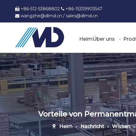
+86-512-53868802
+86-15339903547


wangzhe@dlmd.cn
/
sales@dlmd.c
n

Heim
Über uns
Prod
Vorteile von Permanentm
Heim
»
Nachricht
»
Wissen