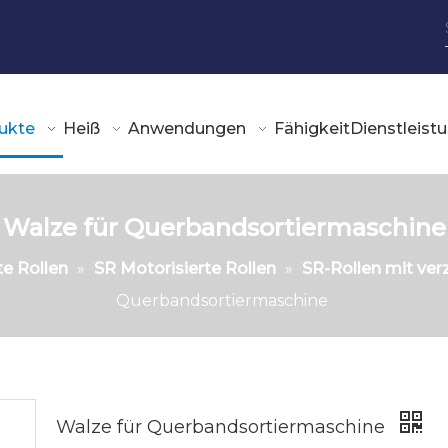
ukte
Heiß
Anwendungen
Fähigkeit
Dienstleist
Walze für Querbandsortiermaschine
te Rollen
»
SR Motorisierte Rollen
»
SR-Rollen mit ver
Querbandsortiermaschine
Walze für Querbandsortiermaschine