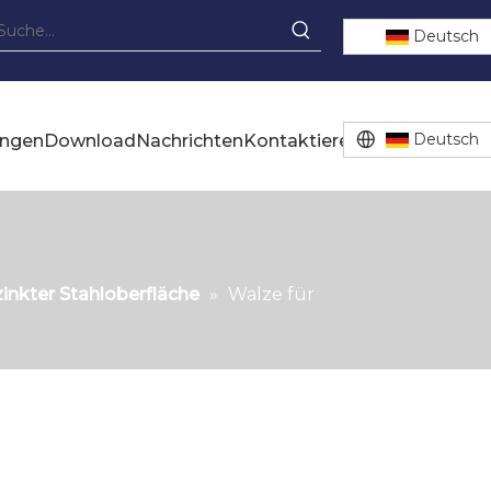
Deutsch
Deutsch
ungen
Download
Nachrichten
Kontaktiere uns
zinkter Stahloberfläche
»
Walze für