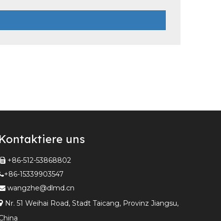
Kontaktiere uns
+86-512-53868802

+86-15339903547

wangzhe@dlmd.cn


Nr. 51 Weihai Road, Stadt Taicang, Provinz Jiangsu,
China