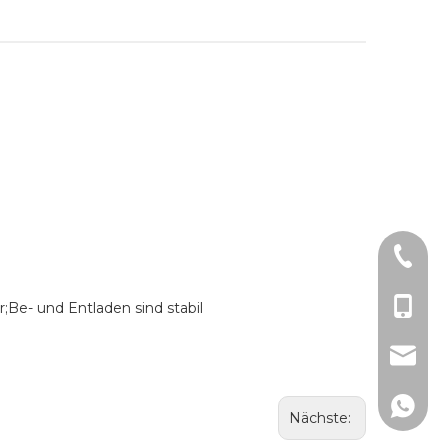
+86-51
+86-15
;Be- und Entladen sind stabil
lw@dlm
150267
Nächste: