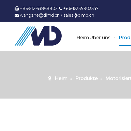
+86-512-53868802
+86-15339903547


wangzhe@dlmd.cn
/
sales@dlmd.c
n

Heim
Über uns
Prod
Heim
»
Produkte
»
Motorisier