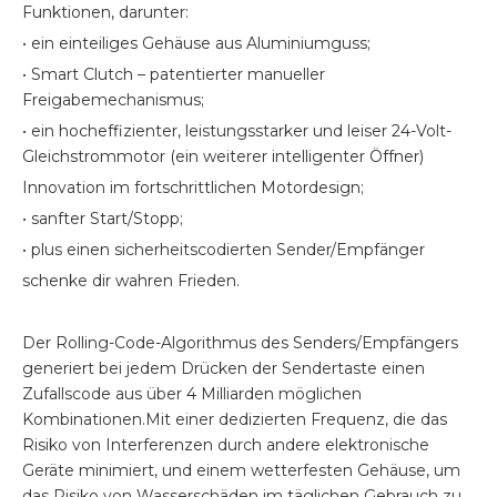
Funktionen, darunter:
• ein einteiliges Gehäuse aus Aluminiumguss;
• Smart Clutch – patentierter manueller
Freigabemechanismus;
• ein hocheffizienter, leistungsstarker und leiser 24-Volt-
Gleichstrommotor (ein weiterer intelligenter Öffner)
Innovation im fortschrittlichen Motordesign;
• sanfter Start/Stopp;
• plus einen sicherheitscodierten Sender/Empfänger
schenke dir wahren Frieden.
Der Rolling-Code-Algorithmus des Senders/Empfängers
generiert bei jedem Drücken der Sendertaste einen
Zufallscode aus über 4 Milliarden möglichen
Kombinationen.Mit einer dedizierten Frequenz, die das
Risiko von Interferenzen durch andere elektronische
Geräte minimiert, und einem wetterfesten Gehäuse, um
das Risiko von Wasserschäden im täglichen Gebrauch zu