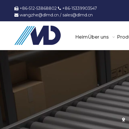
+86-512-53868802
+86-15339903547


wangzhe@dlmd.cn
/
sales@dlmd.c
n

Heim
Über uns
Prod