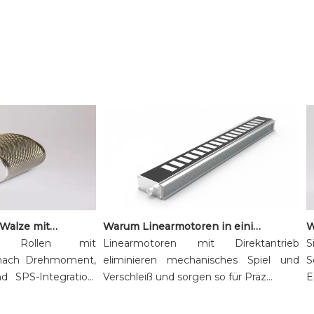
So wählen Sie eine Walze mit Gleichstrommotor für die Sortier- und Förderautomatisierung aus
Warum Linearmotoren in einigen Systemen die mechanische Übertragung ersetzen
 Rollen mit
Linearmotoren mit Direktantrieb
Sie
ach Drehmoment,
eliminieren mechanisches Spiel und
Sc
SPS-Integration.
Verschleiß und sorgen so für Präz...
Erf