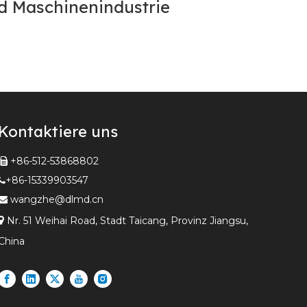
nd Maschinenindustrie
Kontaktiere uns
+86-512-53868802

+86-15339903547

wangzhe@dlmd.cn


Nr. 51 Weihai Road, Stadt Taicang, Provinz Jiangsu,
China