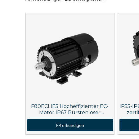
F80ECI IE5 Hocheffizienter EC-
IP55-IP
Motor IP67 Bürstenloser
zerti
Gleichstrommotor
erkundigen