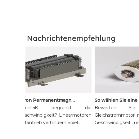
Nachrichtenempfehlung
Vorteile von Permanentmagnet-Linearmotoren für Hochgeschwindigkeitssortiersysteme
Bandverschleiß begrenzt die
Bewerten Sie
Sortiergeschwindigkeit? Linearmotoren
Gleichstrommotor n
mit Direktantrieb verhindern Spiel...
Geschwindigkeit und 
Verme...