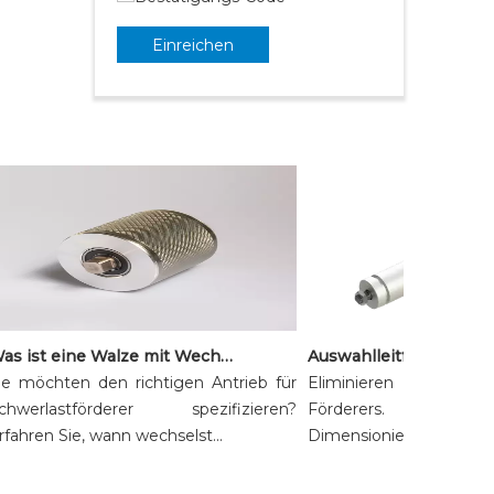
Einreichen
Was ist eine Walze mit Wechselstrommotor und wann sollten Sie eine verwenden?
 möchten den richtigen Antrieb für
Eliminieren Sie Ausfa
hwerlastförderer spezifizieren?
Förderers. Wichtiger L
ahren Sie, wann wechselst...
Dimensionierung von Walze