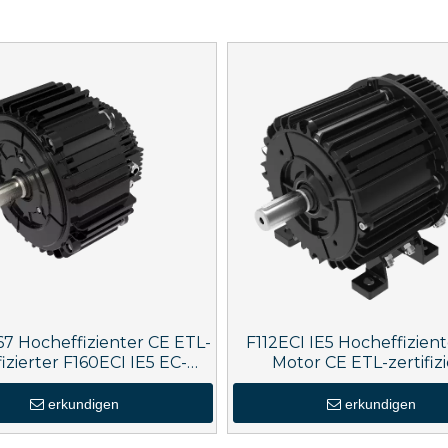
67 Hocheffizienter CE ETL-
F112ECI IE5 Hocheffizient
fizierter F160ECI IE5 EC-
Motor CE ETL-zertifizi
Motor
erkundigen
erkundigen